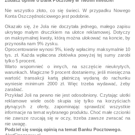
Zobacz opinie o Bank Pocztowy w Twoim mieście!
Nie wszystko złoto, co się świeci. W przypadku Nowego
Konta Oszczędnościowego jest podobnie.
Okazało się, że Jola nie doczytała jednego, małego zapisu
ukrytego małym druczkiem na ulotce reklamowej. Dotyczy
on maksymalnej kwoty, którą można ulokować na koncie, by
przynosiła nam 9% zysku.
Oprocentowanie wynosi 9%, kiedy wpłacimy maksymalnie 10
tys. zł. Każda wpłacona złotówka powyżej tej sumy zarobi
tylko 5 procent.
Warto wspomnieć o innych, na szczęście nieukrytych,
warunkach. Magiczne 9 procent dostaniemy, jeśli miesięczna
wartość transakcji kartą płatniczą wydaną do rachunku
wyniesie minimum 2000 zł. Więc trzeba wydawać, żeby
zarabiać.
Przykład Joli na pewno nie jest odosobniony. Czytając ulotki
reklamowe wiele osób skupia się tylko na korzyściach
płynących z oferty, zapominając sprawdzić wszystkie
informacje na temat wybranego produktu. Choć małe czcionki
nie zawsze rzucają się w oczy, trzeba zawsze zwracać na
nie uwagę.
Podziel się swoją opinią na temat Banku Pocztowego.