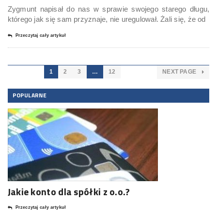
Zygmunt napisał do nas w sprawie swojego starego długu,
którego jak się sam przyznaje, nie uregulował. Żali się, że od
Przeczytaj cały artykuł
1
2
3
…
12
NEXT PAGE
POPULARNE
Jakie konto dla spółki z o.o.?
Przeczytaj cały artykuł