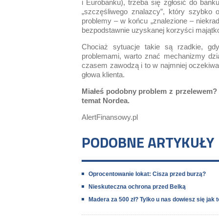
i Eurobanku), trzeba się zgłosić do bank
„szczęśliwego znalazcy”, który szybko 
problemy – w końcu „znalezione – niekra
bezpodstawnie uzyskanej korzyści majątko
Chociaż sytuacje takie są rzadkie, gdy
problemami, warto znać mechanizmy dzi
czasem zawodzą i to w najmniej oczekiwa
głowa klienta.
Miałeś podobny problem z przelewem? N
temat Nordea.
AlertFinansowy.pl
PODOBNE ARTYKUŁY
Oprocentowanie lokat: Cisza przed burzą?
Nieskuteczna ochrona przed Belką
Madera za 500 zł? Tylko u nas dowiesz się jak t