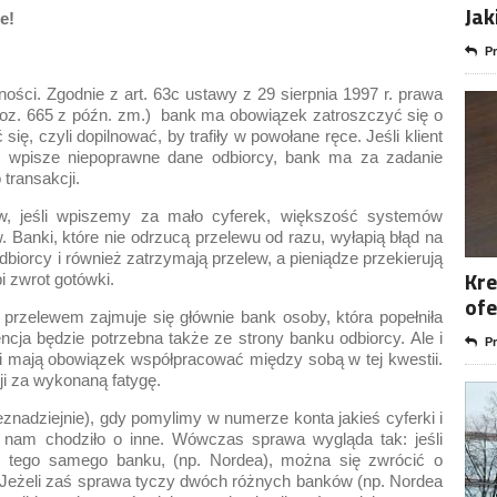
Jak
e!
Pr
ości. Zgodnie z art. 63c ustawy z 29 sierpnia 1997 r. prawa
 poz. 665 z późn. zm.) bank ma obowiązek zatroszczyć się o
ię, czyli dopilnować, by trafiły w powołane ręce. Jeśli klient
ub wpisze niepoprawne dane odbiorcy, bank ma za zadanie
transakcji.
w, jeśli wpiszemy za mało cyferek, większość systemów
 Banki, które nie odrzucą przelewu od razu, wyłapią błąd na
biorcy i również zatrzymają przelew, a pieniądze przekierują
Kre
i zwrot gotówki.
ofe
rzelewem zajmuje się głównie bank osoby, która popełniła
ncja będzie potrzebna także ze strony banku odbiorcy. Ale i
Pr
nki mają obowiązek współpracować między sobą w tej kwestii.
i za wykonaną fatygę.
znadziejnie), gdy pomylimy w numerze konta jakieś cyferki i
że nam chodziło o inne. Wówczas sprawa wygląda tak: jeśli
z tego samego banku, (np. Nordea), można się zwrócić o
. Jeżeli zaś sprawa tyczy dwóch różnych banków (np. Nordea