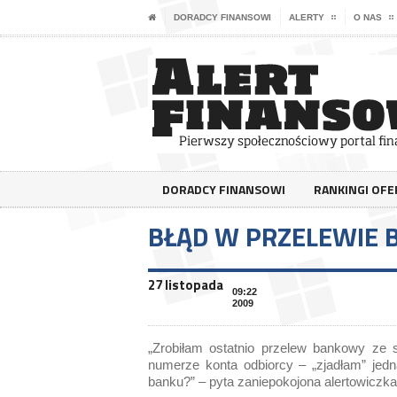
DORADCY FINANSOWI
ALERTY
O NAS
DORADCY FINANSOWI
RANKINGI OF
BŁĄD W PRZELEWIE
27 listopada
09:22
2009
„Zrobiłam ostatnio przelew bankowy ze 
numerze konta odbiorcy – „zjadłam” jedn
banku?” – pyta zaniepokojona alertowiczka