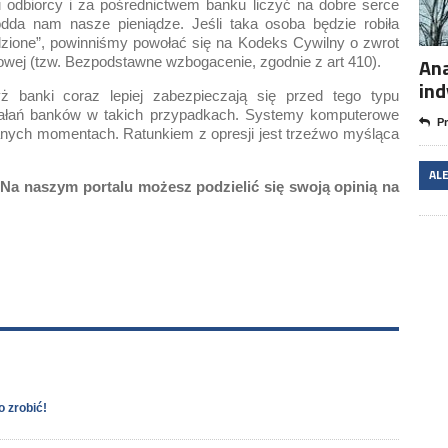
u odbiorcy i za pośrednictwem banku liczyć na dobre serce
odda nam nasze pieniądze. Jeśli taka osoba będzie robiła
dzione”, powinniśmy powołać się na Kodeks Cywilny o zwrot
Ana
wej (tzw. Bezpodstawne wzbogacenie, zgodnie z art 410).
in
ż banki coraz lepiej zabezpieczają się przed tego typu
ałań banków w takich przypadkach. Systemy komputerowe
Pr
nych momentach. Ratunkiem z opresji jest trzeźwo myśląca
AL
a naszym portalu możesz podzielić się swoją opinią na
o zrobić!