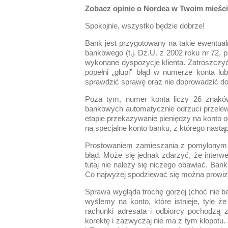
Zobacz opinie o Nordea w Twoim mieści
Spokojnie, wszystko będzie dobrze!
Bank jest przygotowany na takie ewentualn
bankowego (t.j. Dz.U. z 2002 roku nr 72,
wykonane dyspozycje klienta. Zatroszczyć s
popełni „głupi” błąd w numerze konta l
sprawdzić sprawę oraz nie doprowadzić do 
Poza tym, numer konta liczy 26 znakó
bankowych automatycznie odrzuci przelew.
etapie przekazywanie pieniędzy na konto od
na specjalne konto banku, z którego nastąp
Prostowaniem zamieszania z pomylonym p
błąd. Może się jednak zdarzyć, że interwe
tutaj nie należy się niczego obawiać. Ba
Co najwyżej spodziewać się można prowizj
Sprawa wygląda trochę gorzej (choć nie be
wyślemy na konto, które istnieje, tyle 
rachunki adresata i odbiorcy pochodzą 
korektę i zazwyczaj nie ma z tym kłopotu