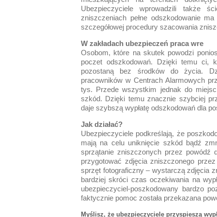
Ubezpieczyciele wprowadzili także śc
zniszczeniach pełne odszkodowanie ma
szczegółowej procedury szacowania znis
W zakładach ubezpieczeń praca wre
Osobom, które na skutek powodzi poniosły
poczet odszkodowań. Dzięki temu ci, któ
pozostaną bez środków do życia. Dz
pracowników w Centrach Alarmowych przy
tys. Przede wszystkim jednak do miejsc 
szkód. Dzięki temu znacznie szybciej p
daje szybszą wypłatę odszkodowań dla p
Jak działać?
Ubezpieczyciele podkreślają, że poszkod
mają na celu uniknięcie szkód bądź zm
sprzątanie zniszczonych przez powódź d
przygotować zdjęcia zniszczonego przez 
sprzęt fotograficzny – wystarczą zdjęcia
bardziej skróci czas oczekiwania na wyp
ubezpieczyciel-poszkodowany bardzo poz
faktycznie pomoc została przekazana pow
Myślisz, że ubezpieczyciele przyspieszą wy