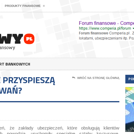
PRODUKTY FINANSOWE
ERT BANKOWYCH
E PRZYSPIESZĄ
PO
WRÓĆ NA STRONĘ GŁÓWNĄ
OWAŃ?
eń, że zakłady ubezpieczeń, które obsługują klientów
ch powodzią, uruchomiły specjalne sztaby kryzysowe.