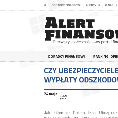
DORADCY FINANSOWI
ALERTY
O NAS
DORADCY FINANSOWI
RANKINGI OF
CZY UBEZPIECZYCIEL
WYPŁATY ODSZKOD
24 maja
10:21
2010
Jak informuje Polska Izba Ubezpiecz
mieszkających na terenach dotknięty