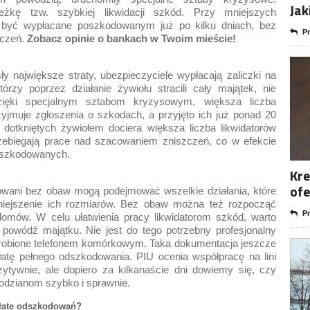
Jak
ieżkę tzw. szybkiej likwidacji szkód. Przy mniejszych
 być wypłacane poszkodowanym już po kilku dniach, bez
Pr
zczeń.
Zobacz opinie o bankach w Twoim mieście!
 największe straty, ubezpieczyciele wypłacają zaliczki na
rzy poprzez działanie żywiołu stracili cały majątek, nie
ięki specjalnym sztabom kryzysowym, większa liczba
jmuje zgłoszenia o szkodach, a przyjęto ich już ponad 20
dotkniętych żywiołem dociera większa liczba likwidatorów
rzebiegają prace nad szacowaniem zniszczeń, co w efekcie
oszkodowanych.
Kre
ofe
owani bez obaw mogą podejmować wszelkie działania, które
niejszenie ich rozmiarów. Bez obaw można też rozpocząć
Pr
omów. W celu ułatwienia pracy likwidatorom szkód, warto
powódź majątku. Nie jest do tego potrzebny profesjonalny
 zrobione telefonem komórkowym. Taka dokumentacja jeszcze
łatę pełnego odszkodowania. PIU ocenia współpracę na lini
ytywnie, ale dopiero za kilkanaście dni dowiemy się, czy
odzianom szybko i sprawnie.
płatę odszkodowań?