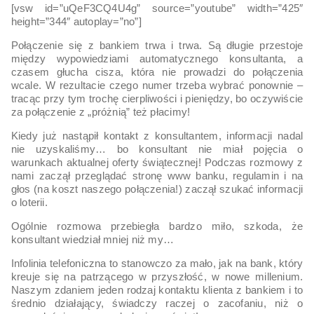
[vsw id=”uQeF3CQ4U4g” source=”youtube” width=”425″
height=”344″ autoplay=”no”]
Połączenie się z bankiem trwa i trwa. Są długie przestoje
między wypowiedziami automatycznego konsultanta, a
czasem głucha cisza, która nie prowadzi do połączenia
wcale. W rezultacie czego numer trzeba wybrać ponownie –
tracąc przy tym trochę cierpliwości i pieniędzy, bo oczywiście
za połączenie z „próżnią” też płacimy!
Kiedy już nastąpił kontakt z konsultantem, informacji nadal
nie uzyskaliśmy… bo konsultant nie miał pojęcia o
warunkach aktualnej oferty świątecznej! Podczas rozmowy z
nami zaczął przeglądać stronę www banku, regulamin i na
głos (na koszt naszego połączenia!) zaczął szukać informacji
o loterii.
Ogólnie rozmowa przebiegła bardzo miło, szkoda, że
konsultant wiedział mniej niż my…
Infolinia telefoniczna to stanowczo za mało, jak na bank, który
kreuje się na patrzącego w przyszłość, w nowe millenium.
Naszym zdaniem jeden rodzaj kontaktu klienta z bankiem i to
średnio działający, świadczy raczej o zacofaniu, niż o