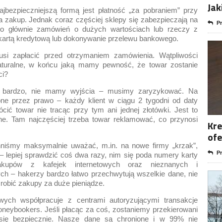
Jak
ajbezpieczniejszą formą jest płatność „za pobraniem” przy
 zakup. Jednak coraz częściej sklepy się zabezpieczają na
Pr
to głównie zamówień o dużych wartościach lub rzeczy z
a kartą kredytową lub dokonywanie przelewu bankowego.
si zapłacić przed otrzymaniem zamówienia. Wątpliwości
aturalne, w końcu jaką mamy pewność, że towar zostanie
ci?
ś bardzo, nie mamy wyjścia – musimy zaryzykować. Na
one przez prawo – każdy klient w ciągu 2 tygodni od daty
ć towar nie tracąc przy tym ani jednej złotówki. Jest to
rne. Tam najczęściej trzeba towar reklamować, co przynosi
Kre
ofe
inniśmy maksymalnie uważać, m.in. na nowe firmy „krzak”,
Pr
 – lepiej sprawdzić coś dwa razy, nim się poda numery karty
akupów z kafejek internetowych oraz nieznanych i
h – hakerzy bardzo łatwo przechwytują wszelkie dane, nie
 robić zakupy za duże pieniądze.
ych współpracuje z centrami autoryzującymi transakcje
Moneybookers. Jeśli płacąc za coś, zostaniemy przekierowani
się bezpiecznie. Nasze dane są chronione i w 99% nie