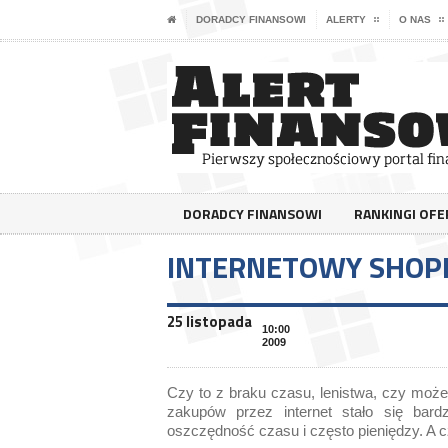
DORADCY FINANSOWI
ALERTY
O NAS
DORADCY FINANSOWI
RANKINGI OF
INTERNETOWY SHOPP
25 listopada
10:00
2009
Czy to z braku czasu, lenistwa, czy może
zakupów przez internet stało się bar
oszczędność czasu i często pieniędzy. A c