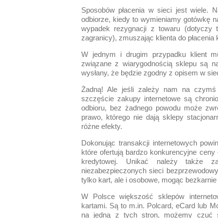
Sposobów płacenia w sieci jest wiele. N
odbiorze, kiedy to wymieniamy gotówkę na
wypadek rezygnacji z towaru (dotyczy 
zagranicy), zmuszając klienta do płaceni
W jednym i drugim przypadku klient mu
związane z wiarygodnością sklepu są n
wysłany, że będzie zgodny z opisem w sie
Żadną! Ale jeśli zależy nam na czym
szczęście zakupy internetowe są chroni
odbioru, bez żadnego powodu może zwróci
prawo, którego nie dają sklepy stacjona
różne efekty.
Dokonując transakcji internetowych pow
które ofertują bardzo konkurencyjne ceny
kredytowej. Unikać należy także z
niezabezpieczonych sieci bezprzewodowyc
tylko kart, ale i osobowe, mogąc bezkarnie
W Polsce większość sklepów internetow
kartami. Są to m.in. Polcard, eCard lub 
na jedną z tych stron, możemy czuć 