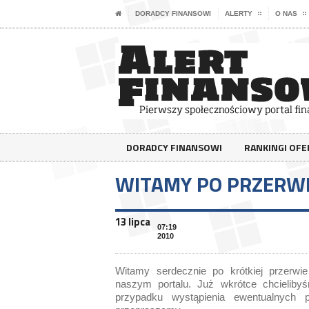
DORADCY FINANSOWI
ALERTY
O NAS
DORADCY FINANSOWI
RANKINGI OF
WITAMY PO PRZERW
13 lipca
07:19
2010
Witamy serdecznie po krótkiej przerw
naszym portalu. Już wkrótce chcieliby
przypadku wystąpienia ewentualnych 