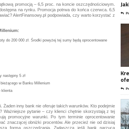
Jak
jątkową promocją – 6,5 proc. na koncie oszczędnościowym.
a dostępna na rynku. Promocja potrwa do końca czerwca. 6,5
Pr
nawiać? AlertFinansowy.pl podpowiada, czy warto korzystać z
illenium:
woty do 200 000 zł. Środki powyżej tej sumy będą oprocentowane
Kre
y następny 5 zł
ofe
 bieżącego w Banku Millenium
Pr
 klienta
. Żaden inny bank nie oferuje takich warunków. Kto podejmie
 Ważniejsze pytanie – czy klienci chętnie skorzystają z tej
ują promocyjne warunki. Po tym terminie oprocentowanie
ać znaczącej obniżki procentów. Ale przecież nie od dzisiaj
pszą formą oszczędzania. Zwłaszcza jeśli bank narzuca