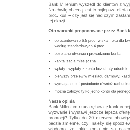
Bank Millenium wyszedł do klientów z wy
Na chwilę obecną jest to najlepsza ofert
proc. kusi – czy jest się nad czym zasta
tej okazji.
Oto warunki proponowane przez Bank M
oprocentowanie 6,5 proc. w skali roku dla k
według standardowych 4 proc.
bezpłatne otwarcie i prowadzenie konta
kapitalizacja miesięczna
wpłaty i wypłaty z konta bez utraty odsetek
pierwszy przelew w miesiącu darmowy, każd
wymagane jest posiadanie również rachunku
można założyć tylko jedno konto dla jednego
Nasza opinia
Bank Millenium rzuca rękawicę konkurencji
wyzwanie i wystawi jeszcze lepszą ofertę?
promocji? Tylko do 30 czerwca obowiąz
będzie zmienne, czyli należy się spodziew
wiadomo, że takie konta nie są najle