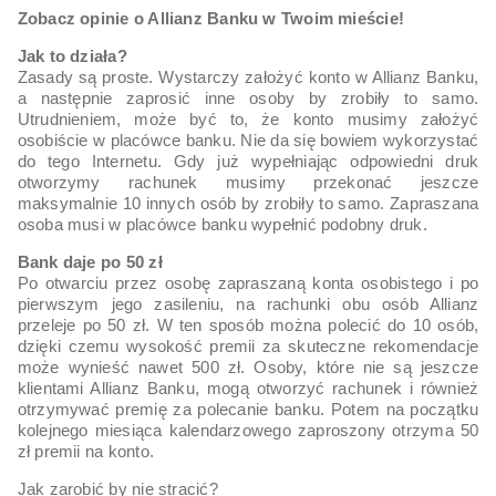
Zobacz opinie o Allianz Banku w Twoim mieście!
Jak to działa?
Zasady są proste. Wystarczy założyć konto w Allianz Banku,
a następnie zaprosić inne osoby by zrobiły to samo.
Utrudnieniem, może być to, że konto musimy założyć
osobiście w placówce banku. Nie da się bowiem wykorzystać
do tego Internetu. Gdy już wypełniając odpowiedni druk
otworzymy rachunek musimy przekonać jeszcze
maksymalnie 10 innych osób by zrobiły to samo. Zapraszana
osoba musi w placówce banku wypełnić podobny druk.
Bank daje po 50 zł
Po otwarciu przez osobę zapraszaną konta osobistego i po
pierwszym jego zasileniu, na rachunki obu osób Allianz
przeleje po 50 zł. W ten sposób można polecić do 10 osób,
dzięki czemu wysokość premii za skuteczne rekomendacje
może wynieść nawet 500 zł. Osoby, które nie są jeszcze
klientami Allianz Banku, mogą otworzyć rachunek i również
otrzymywać premię za polecanie banku. Potem na początku
kolejnego miesiąca kalendarzowego zaproszony otrzyma 50
zł premii na konto.
Jak zarobić by nie stracić?