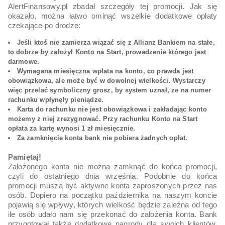
AlertFinansowy.pl zbadał szczegóły tej promocji. Jak się
okazało, można łatwo ominąć wszelkie dodatkowe opłaty
czekające po drodze:
Jeśli ktoś nie zamierza wiązać się z Allianz Bankiem na stałe,
to dobrze by założył Konto na Start, prowadzenie którego jest
darmowe.
Wymagana miesięczna wpłata na konto, co prawda jest
obowiązkowa, ale może być w dowolnej wielkości. Wystarczy
więc przelać symboliczny grosz, by system uznał, że na numer
rachunku wpłynęły pieniądze.
Karta do rachunku nie jest obowiązkowa i zakładając konto
możemy z niej zrezygnować. Przy rachunku Konto na Start
opłata za kartę wynosi 1 zł miesięcznie.
Za zamknięcie konta bank nie pobiera żadnych opłat.
Pamiętaj!
Założonego konta nie można zamknąć do końca promocji,
czyli do ostatniego dnia września. Podobnie do końca
promocji muszą być aktywne konta zaproszonych przez nas
osób. Dopiero na początku października na naszym koncie
pojawią się wpływy, których wielkość będzie zależna od tego
ile osób udało nam się przekonać do założenia konta. Bank
przygotował także dodatkowe nagrody dla swoich klientów.