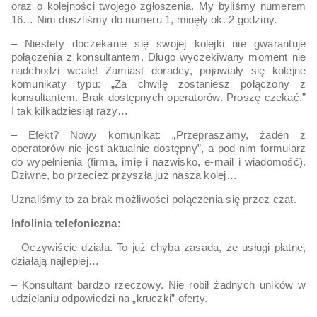
oraz o kolejności twojego zgłoszenia. My byliśmy numerem
16… Nim doszliśmy do numeru 1, minęły ok. 2 godziny.
– Niestety doczekanie się swojej kolejki nie gwarantuje
połączenia z konsultantem. Długo wyczekiwany moment nie
nadchodzi wcale! Zamiast doradcy, pojawiały się kolejne
komunikaty typu: „Za chwilę zostaniesz połączony z
konsultantem. Brak dostępnych operatorów. Proszę czekać.”
I tak kilkadziesiąt razy…
– Efekt? Nowy komunikat: „Przepraszamy, żaden z
operatorów nie jest aktualnie dostępny”, a pod nim formularz
do wypełnienia (firma, imię i nazwisko, e-mail i wiadomość).
Dziwne, bo przecież przyszła już nasza kolej…
Uznaliśmy to za brak możliwości połączenia się przez czat.
Infolinia telefoniczna:
– Oczywiście działa. To już chyba zasada, że usługi płatne,
działają najlepiej…
– Konsultant bardzo rzeczowy. Nie robił żadnych uników w
udzielaniu odpowiedzi na „kruczki” oferty.