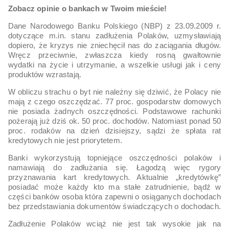
Zobacz opinie o bankach w Twoim mieście!
Dane Narodowego Banku Polskiego (NBP) z 23.09.2009 r.
dotyczące m.in. stanu zadłużenia Polaków, uzmysławiają
dopiero, że kryzys nie zniechęcił nas do zaciągania długów.
Wręcz przeciwnie, zwłaszcza kiedy rosną gwałtownie
wydatki na życie i utrzymanie, a wszelkie usługi jak i ceny
produktów wzrastają.
W obliczu strachu o byt nie należny się dziwić, że Polacy nie
mają z czego oszczędzać. 77 proc. gospodarstw domowych
nie posiada żadnych oszczędności. Podstawowe rachunki
pożerają już dziś ok. 50 proc. dochodów. Natomiast ponad 50
proc. rodaków na dzień dzisiejszy, sądzi że spłata rat
kredytowych nie jest priorytetem.
Banki wykorzystują topniejące oszczędności polaków i
namawiają do zadłużania się. Łagodzą więc rygory
przyznawania kart kredytowych. Aktualnie „kredytówkę”
posiadać może każdy kto ma stałe zatrudnienie, bądź w
części banków osoba która zapewni o osiąganych dochodach
bez przedstawiania dokumentów świadczących o dochodach.
Zadłużenie Polaków wciąż nie jest tak wysokie jak na