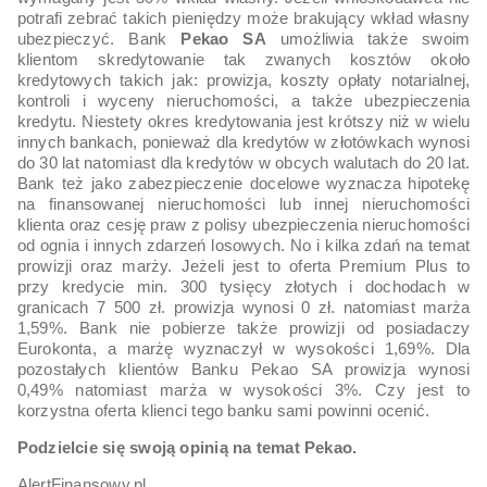
potrafi zebrać takich pieniędzy może brakujący wkład własny
ubezpieczyć. Bank
Pekao SA
umożliwia także swoim
klientom skredytowanie tak zwanych kosztów około
kredytowych takich jak: prowizja, koszty opłaty notarialnej,
kontroli i wyceny nieruchomości, a także ubezpieczenia
kredytu. Niestety okres kredytowania jest krótszy niż w wielu
innych bankach, ponieważ dla kredytów w złotówkach wynosi
do 30 lat natomiast dla kredytów w obcych walutach do 20 lat.
Bank też jako zabezpieczenie docelowe wyznacza hipotekę
na finansowanej nieruchomości lub innej nieruchomości
klienta oraz cesję praw z polisy ubezpieczenia nieruchomości
od ognia i innych zdarzeń losowych. No i kilka zdań na temat
prowizji oraz marży. Jeżeli jest to oferta Premium Plus to
przy kredycie min. 300 tysięcy złotych i dochodach w
granicach 7 500 zł. prowizja wynosi 0 zł. natomiast marża
1,59%. Bank nie pobierze także prowizji od posiadaczy
Eurokonta, a marżę wyznaczył w wysokości 1,69%. Dla
pozostałych klientów Banku Pekao SA prowizja wynosi
0,49% natomiast marża w wysokości 3%. Czy jest to
korzystna oferta klienci tego banku sami powinni ocenić.
Podzielcie się swoją opinią na temat Pekao.
AlertFinansowy.pl