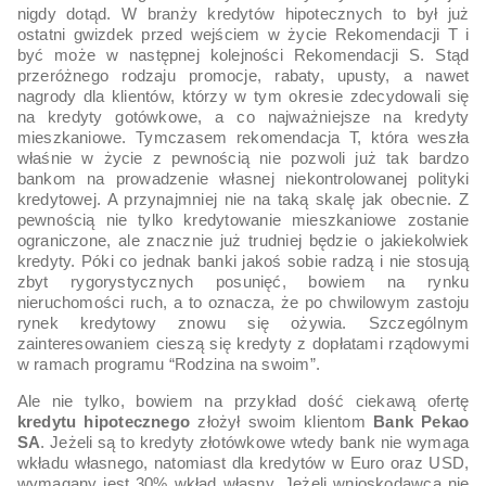
nigdy dotąd. W branży kredytów hipotecznych to był już
ostatni gwizdek przed wejściem w życie Rekomendacji T i
być może w następnej kolejności Rekomendacji S. Stąd
przeróżnego rodzaju promocje, rabaty, upusty, a nawet
nagrody dla klientów, którzy w tym okresie zdecydowali się
na kredyty gotówkowe, a co najważniejsze na kredyty
mieszkaniowe. Tymczasem rekomendacja T, która weszła
właśnie w życie z pewnością nie pozwoli już tak bardzo
bankom na prowadzenie własnej niekontrolowanej polityki
kredytowej. A przynajmniej nie na taką skalę jak obecnie. Z
pewnością nie tylko kredytowanie mieszkaniowe zostanie
ograniczone, ale znacznie już trudniej będzie o jakiekolwiek
kredyty. Póki co jednak banki jakoś sobie radzą i nie stosują
zbyt rygorystycznych posunięć, bowiem na rynku
nieruchomości ruch, a to oznacza, że po chwilowym zastoju
rynek kredytowy znowu się ożywia. Szczególnym
zainteresowaniem cieszą się kredyty z dopłatami rządowymi
w ramach programu “Rodzina na swoim”.
Ale nie tylko, bowiem na przykład dość ciekawą ofertę
kredytu hipotecznego
złożył swoim klientom
Bank Pekao
SA
. Jeżeli są to kredyty złotówkowe wtedy bank nie wymaga
wkładu własnego, natomiast dla kredytów w Euro oraz USD,
wymagany jest 30% wkład własny. Jeżeli wnioskodawca nie