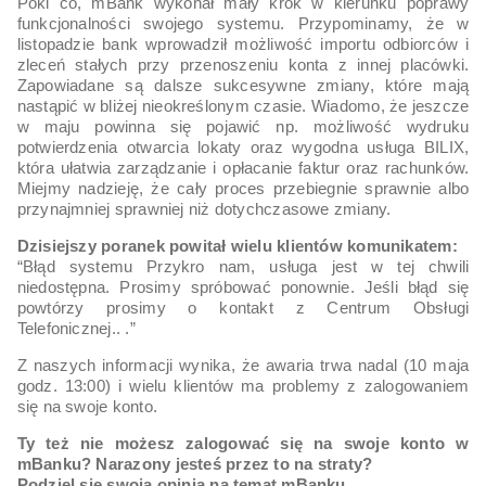
Póki co, mBank wykonał mały krok w kierunku poprawy
funkcjonalności swojego systemu. Przypominamy, że w
listopadzie bank wprowadził możliwość importu odbiorców i
zleceń stałych przy przenoszeniu konta z innej placówki.
Zapowiadane są dalsze sukcesywne zmiany, które mają
nastąpić w bliżej nieokreślonym czasie. Wiadomo, że jeszcze
w maju powinna się pojawić np. możliwość wydruku
potwierdzenia otwarcia lokaty oraz wygodna usługa BILIX,
która ułatwia zarządzanie i opłacanie faktur oraz rachunków.
Miejmy nadzieję, że cały proces przebiegnie sprawnie albo
przynajmniej sprawniej niż dotychczasowe zmiany.
Dzisiejszy poranek powitał wielu klientów komunikatem:
“Błąd systemu Przykro nam, usługa jest w tej chwili
niedostępna. Prosimy spróbować ponownie. Jeśli błąd się
powtórzy prosimy o kontakt z Centrum Obsługi
Telefonicznej.. .”
Z naszych informacji wynika, że awaria trwa nadal (10 maja
godz. 13:00) i wielu klientów ma problemy z zalogowaniem
się na swoje konto.
Ty też nie możesz zalogować się na swoje konto w
mBanku? Narazony jesteś przez to na straty?
Podziel się swoją opinią na temat mBanku.