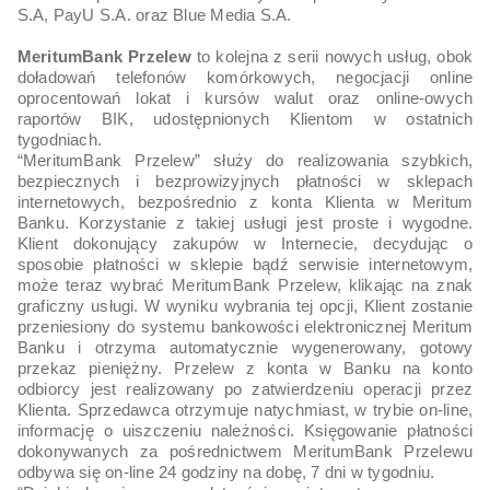
S.A, PayU S.A. oraz Blue Media S.A.
MeritumBank Przelew
to kolejna z serii nowych usług, obok
doładowań telefonów komórkowych, negocjacji online
oprocentowań lokat i kursów walut oraz online-owych
raportów BIK, udostępnionych Klientom w ostatnich
tygodniach.
“MeritumBank Przelew” służy do realizowania szybkich,
bezpiecznych i bezprowizyjnych płatności w sklepach
internetowych, bezpośrednio z konta Klienta w Meritum
Banku. Korzystanie z takiej usługi jest proste i wygodne.
Klient dokonujący zakupów w Internecie, decydując o
sposobie płatności w sklepie bądź serwisie internetowym,
może teraz wybrać MeritumBank Przelew, klikając na znak
graficzny usługi. W wyniku wybrania tej opcji, Klient zostanie
przeniesiony do systemu bankowości elektronicznej Meritum
Banku i otrzyma automatycznie wygenerowany, gotowy
przekaz pieniężny. Przelew z konta w Banku na konto
odbiorcy jest realizowany po zatwierdzeniu operacji przez
Klienta. Sprzedawca otrzymuje natychmiast, w trybie on-line,
informację o uiszczeniu należności. Księgowanie płatności
dokonywanych za pośrednictwem MeritumBank Przelewu
odbywa się on-line 24 godziny na dobę, 7 dni w tygodniu.