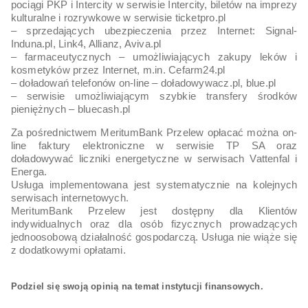
pociągi PKP i Intercity w serwisie Intercity, biletów na imprezy
kulturalne i rozrywkowe w serwisie ticketpro.pl
– sprzedających ubezpieczenia przez Internet: Signal-
Induna.pl, Link4, Allianz, Aviva.pl
– farmaceutycznych – umożliwiających zakupy leków i
kosmetyków przez Internet, m.in. Cefarm24.pl
– doładowań telefonów on-line – doładowywacz.pl, blue.pl
– serwisie umożliwiającym szybkie transfery środków
pieniężnych – bluecash.pl
Za pośrednictwem MeritumBank Przelew opłacać można on-
line faktury elektroniczne w serwisie TP SA oraz
doładowywać liczniki energetyczne w serwisach Vattenfal i
Energa.
Usługa implementowana jest systematycznie na kolejnych
serwisach internetowych.
MeritumBank Przelew jest dostępny dla Klientów
indywidualnych oraz dla osób fizycznych prowadzących
jednoosobową działalność gospodarczą. Usługa nie wiąże się
z dodatkowymi opłatami.
Podziel się swoją opinią na temat instytucji finansowych.