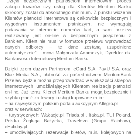
“Dzięki bezpiecznym płatnościom internetowym proces
zakupu towarów czy usług dla Klientów Meritum Banku
skrócony został do absolutnego minimum. Z punktu widzenia
Klientów płatności internetowe są całkowicie bezpiecznym i
wygodnym instrumentem płatniczym, nie wymagają
podawania w Internecie numerów kart, a sam przelew
realizowany jest on-line w bezpiecznym połączeniu z
Bankiem. Klient nie musi w formatce przelewu wprowadzać
danych odbiorcy – te dane zostaną uzupełnione
automatycznie” – mówi Małgorzata Adamczyk, Dyrektor ds.
Bankowości Internetowej Meritum Banku.
Dzięki trzem dużym Partnerom, eCard S.A, PayU S.A. oraz
Blue Media S.A., płatność za pośrednictwem MeritumBank
Przelew będzie można przeprowadzać w większości sklepów
internetowych, umożliwiających Klientom realizację płatności
on-line. Już teraz Klienci Meritum Banku mogą bezpiecznie i
szybko płacić za towary i usługi kupowane m.in.:
– na największym polskim portalu aukcyjnym Allegro.pl
oraz w serwisach:
– turystycznych: Wakacje.pl, Triada.pl , Itaka.pl, TUI Poland,
Polska Żegluga Bałtycka, Travelovo (Grupa Rainbow),
eHoliday.pl
– umożliwiających rezerwacje biletów, m.in. kolejowych na