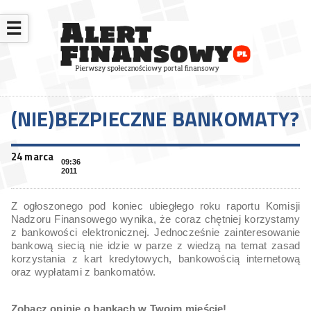
☰
(NIE)BEZPIECZNE BANKOMATY?
24 marca
09:36
2011
Z ogłoszonego pod koniec ubiegłego roku raportu Komisji
Nadzoru Finansowego wynika, że coraz chętniej korzystamy
z bankowości elektronicznej. Jednocześnie zainteresowanie
bankową siecią nie idzie w parze z wiedzą na temat zasad
korzystania z kart kredytowych, bankowością internetową
oraz wypłatami z bankomatów.
Zobacz opinie o bankach w Twoim mieście!