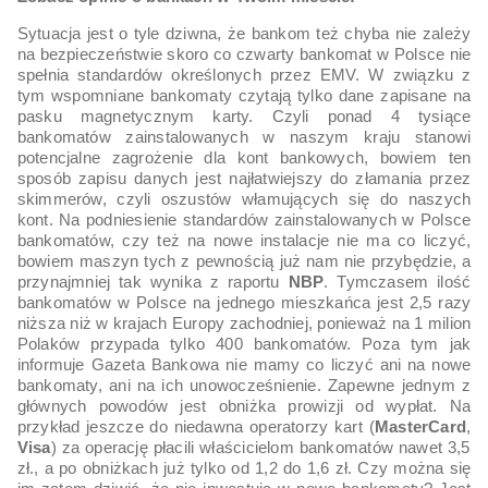
Sytuacja jest o tyle dziwna, że bankom też chyba nie zależy
na bezpieczeństwie skoro co czwarty bankomat w Polsce nie
spełnia standardów określonych przez EMV. W związku z
tym wspomniane bankomaty czytają tylko dane zapisane na
pasku magnetycznym karty. Czyli ponad 4 tysiące
bankomatów zainstalowanych w naszym kraju stanowi
potencjalne zagrożenie dla kont bankowych, bowiem ten
sposób zapisu danych jest najłatwiejszy do złamania przez
skimmerów, czyli oszustów włamujących się do naszych
kont. Na podniesienie standardów zainstalowanych w Polsce
bankomatów, czy też na nowe instalacje nie ma co liczyć,
bowiem maszyn tych z pewnością już nam nie przybędzie, a
przynajmniej tak wynika z raportu
NBP
. Tymczasem ilość
bankomatów w Polsce na jednego mieszkańca jest 2,5 razy
niższa niż w krajach Europy zachodniej, ponieważ na 1 milion
Polaków przypada tylko 400 bankomatów. Poza tym jak
informuje Gazeta Bankowa nie mamy co liczyć ani na nowe
bankomaty, ani na ich unowocześnienie. Zapewne jednym z
głównych powodów jest obniżka prowizji od wypłat. Na
przykład jeszcze do niedawna operatorzy kart (
MasterCard
,
Visa
) za operację płacili właścicielom bankomatów nawet 3,5
zł., a po obniżkach już tylko od 1,2 do 1,6 zł. Czy można się