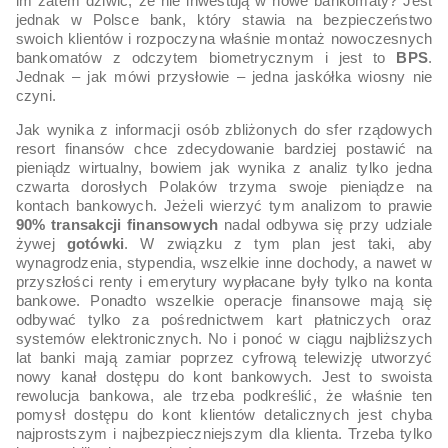
im zatem dziwić, że nie inwestują w nowe bankomaty? Jest
jednak w Polsce bank, który stawia na bezpieczeństwo
swoich klientów i rozpoczyna właśnie montaż nowoczesnych
bankomatów z odczytem biometrycznym i jest to
BPS
.
Jednak – jak mówi przysłowie – jedna jaskółka wiosny nie
czyni.
Jak wynika z informacji osób zbliżonych do sfer rządowych
resort finansów chce zdecydowanie bardziej postawić na
pieniądz wirtualny, bowiem jak wynika z analiz tylko jedna
czwarta dorosłych Polaków trzyma swoje pieniądze na
kontach bankowych. Jeżeli wierzyć tym analizom to prawie
90% transakcji finansowych
nadal odbywa się przy udziale
żywej
gotówki
. W związku z tym plan jest taki, aby
wynagrodzenia, stypendia, wszelkie inne dochody, a nawet w
przyszłości renty i emerytury wypłacane były tylko na konta
bankowe. Ponadto wszelkie operacje finansowe mają się
odbywać tylko za pośrednictwem kart płatniczych oraz
systemów elektronicznych. No i ponoć w ciągu najbliższych
lat banki mają zamiar poprzez cyfrową telewizję utworzyć
nowy kanał dostępu do kont bankowych. Jest to swoista
rewolucja bankowa, ale trzeba podkreślić, że właśnie ten
pomysł dostępu do kont klientów detalicznych jest chyba
najprostszym i najbezpieczniejszym dla klienta. Trzeba tylko