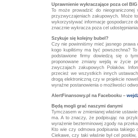
Uprawnienie wykraczające poza cel BIG
To może prowadzić do nieograniczonej
przyzwyczajeniach zakupowych. Może to 
wykorzystywać informacje gospodarcze do
znacznie wykracza poza cel udostępniania 
Szykuje się kolejny bubel?
Czy nie powinniśmy mieć jasnego prawa 
kogo kupiliśmy ma być powszechna? To p
podstawione firmy dowiedzą się o tym 
proponowane zmiany wejdą w życie pry
zwyczajach zakupowych Polaków. Info
przecież we wszystkich innych ustawach
drogą elektroniczną czy w projekcie nowe
wyraźne postanowienia o możliwości odwo
AlertFinansowy.pl na Facebooku –
wejdź
Będą mogli grać naszymi danymi
Tymczasem w zmienianej właśnie ustawie o
ma. A to znaczy, że podpisując na prz
wyrażenie bezterminowej zgody na przekaz
Kto wie czy odmowa podpisania takiego 
Ciekawe, czy taki właśnie był cel posłów