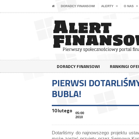
DORADCY FINANSOWI
ALERTY
O NAS
DORADCY FINANSOWI
RANKINGI OF
PIERWSI DOTARLIŚM
BUBLA!
10 lutego
05:00
2010
Dotarliśmy do najnowszego projektu ustaw
może zostać przyjęty przez Sejmową Komi