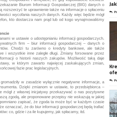
Jak
przekazanie Biurom Informacji Gospodarczej (BIG) danych o
ą rozszerzyć te uprawnienie także na informacje o spłaceniu
Pr
ożliwości wycofania naszych danych. Każdy więc będzie mógł
telefon, kto dostarcza nam prąd lub od kogo wynajmowaliśmy
encie
anami w ustawie o udostępnianiu informacji gospodarczych.
ywatnych firm – biur informacji gospodarczej – danych o
ntów. Chodzi tu zarówno o kredyty bankowe, ale także
we i wszystkie inne zaległe długi. Zmiany forsowane przez
ormacji o historii naszych zakupów. Możliwość taką daje
stawy, w którym zawarto najwięcej zaskakujących zmian,
Kre
ńcowej fazie prac legislacyjnych.
ofe
Pr
j gromadziły w zasadzie wyłącznie negatywne informacje, a
sumenta. Dzięki zmianom w ustawie, to przedsiębiorca –
zie mógł z własnej inicjatywy przekazywać o nas pozytywne
szą zgodą, ale proponowane przepisy nie wskazują w jakiej
zapomniano zapisać, że zgoda ta może być w każdym czasie
e oznaczać, że do biur informacji gospodarczej będą trafiać
w: co, gdzie i za ile kupujemy, jak spłacamy, itd.