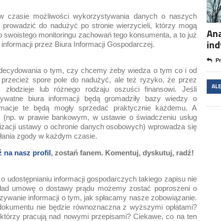
 w czasie możliwości wykorzystywania danych o naszych
prowadzić do nadużyć po stronie wierzycieli, którzy mogą
Ana
 swoistego monitoringu zachowań tego konsumenta, a to już
in
informacji przez Biura Informacji Gospodarczej.
Pr
decydowania o tym, czy chcemy żeby wiedza o tym co i od
rzecież spore pole do nadużyć, ale też ryzyko, że przez
AL
złodzieje lub różnego rodzaju oszuści finansowi. Jeśli
watne biura informacji będą gromadziły bazy wiedzy o
rmacje te będą mogły sprzedać praktycznie każdemu. A
 (np. w prawie bankowym, w ustawie o świadczeniu usług
lizacji ustawy o ochronie danych osobowych) wprowadza się
łania zgody w każdym czasie.
 na nasz profil
, zostań fanem. Komentuj, dyskutuj, radź!
 udostępnianiu informacji gospodarczych takiego zapisu nie
ykład umowę o dostawy prądu możemy zostać poproszeni o
ywanie informacji o tym, jak spłacamy nasze zobowiązanie.
dokumentu nie będzie równoznaczna z wyższymi opłatami?
, którzy pracują nad nowymi przepisami? Ciekawe, co na ten