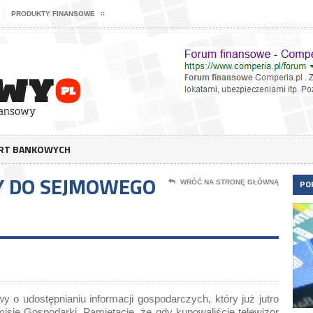
PRODUKTY FINANSOWE
ERT BANKOWYCH
Y DO SEJMOWEGO
PO
WRÓĆ NA STRONĘ GŁÓWNĄ
y o udostępnianiu informacji gospodarczych, który już jutro
sję Gospodarki. Pamiętacie, że gdy kupowaliście telewizor