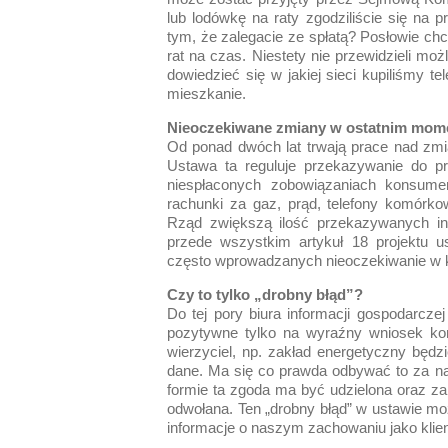
lub lodówkę na raty zgodziliście się na 
tym, że zalegacie ze spłatą? Posłowie chc
rat na czas. Niestety nie przewidzieli m
dowiedzieć się w jakiej sieci kupiliśmy 
mieszkanie.
Nieoczekiwane zmiany w ostatnim mom
Od ponad dwóch lat trwają prace nad zmi
Ustawa ta reguluje przekazywanie do pr
niespłaconych zobowiązaniach konsume
rachunki za gaz, prąd, telefony komórko
Rząd zwiększą ilość przekazywanych inf
przede wszystkim artykuł 18 projektu u
często wprowadzanych nieoczekiwanie w ko
Czy to tylko „drobny błąd”?
Do tej pory biura informacji gospodarcze
pozytywne tylko na wyraźny wniosek kon
wierzyciel, np. zakład energetyczny będ
dane. Ma się co prawda odbywać to za na
formie ta zgoda ma być udzielona oraz 
odwołana. Ten „drobny błąd” w ustawie moż
informacje o naszym zachowaniu jako klientó