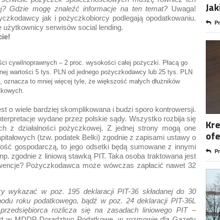
Jak
ej? Gdzie mogę znaleźć informacje na ten temat?
Uwaga!
życzkodawcy jak i pożyczkobiorcy podlegają opodatkowaniu.
Pr
ę użytkownicy serwisów social lending.
ie!
ci cywilnoprawnych – 2 proc. wysokości całej pożyczki. Płacą go
cznej wartości 5 tys. PLN od jednego pożyczkodawcy lub 25 tys. PLN
a, oznacza to mniej więcej tyle, że większość małych dłużników
tkowych.
 o wiele bardziej skomplikowana i budzi sporo kontrowersji.
interpretacje wydane przez polskie sądy. Wszystko rozbija się
Kre
h z działalności pożyczkowej. Z jednej strony mogą one
ofe
pitałowych (tzw. podatek Belki) zgodnie z zapisami ustawy o
alność gospodarczą, to jego odsetki będą sumowane z innymi
Pr
 np. zgodnie z liniową stawką PIT. Taka osoba traktowana jest
ekwencje? Pożyczkodawca może wówczas zapłacić nawet 32
y wykazać w poz. 195 deklaracji PIT-36 składanej do 30
hodu roku podatkowego, bądź w poz. 24 deklaracji PIT-36L
przedsiębiorca rozlicza się na zasadach liniowego PIT
–
ert w MDDP Doradztwo Podatkowe, w rozmowie dla Gazety