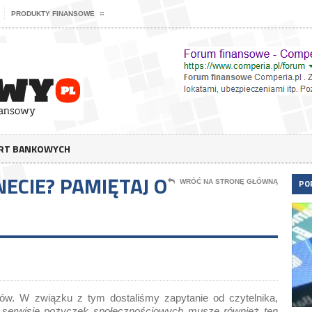
PRODUKTY FINANSOWE
ERT BANKOWYCH
ECIE? PAMIĘTAJ O
PO
WRÓĆ NA STRONĘ GŁÓWNĄ
-ów. W związku z tym dostaliśmy zapytanie od czytelnika,
 serwisie pożyczek społecznościowych muszę również ten