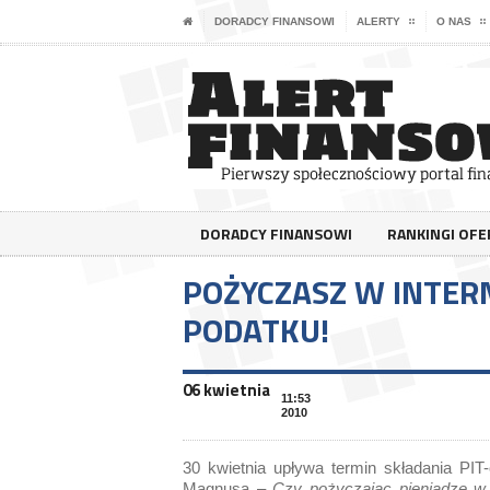
DORADCY FINANSOWI
ALERTY
O NAS
DORADCY FINANSOWI
RANKINGI OF
POŻYCZASZ W INTERN
PODATKU!
06 kwietnia
11:53
2010
30 kwietnia upływa termin składania PIT
Magnusa –
Czy pożyczając pieniądze w