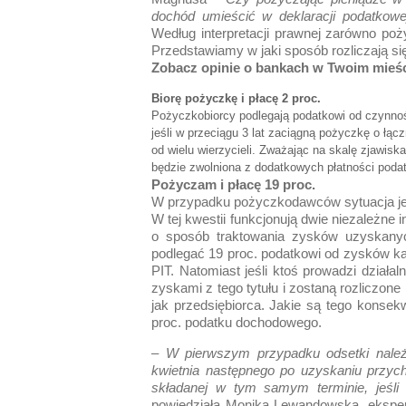
dochód umieścić w deklaracji podatkow
Według interpretacji prawnej zarówno po
Przedstawiamy w jaki sposób rozliczają si
Zobacz opinie o bankach w Twoim mieśc
Biorę pożyczkę i płacę 2 proc.
Pożyczkobiorcy podlegają podatkowi od czynnoś
jeśli w przeciągu 3 lat zaciągną pożyczkę o łą
od wielu wierzycieli. Zważając na skalę zjawisk
będzie zwolniona z dodatkowych płatności poda
Pożyczam i płacę 19 proc.
W przypadku pożyczkodawców sytuacja jest
W tej kwestii funkcjonują dwie niezależne 
o sposób traktowania zysków uzyskanyc
podlegać 19 proc. podatkowi od zysków ka
PIT. Natomiast jeśli ktoś prowadzi dział
zyskami z tego tytułu i zostaną rozliczone
jak przedsiębiorca. Jakie są tego kons
proc. podatku dochodowego.
–
W pierwszym przypadku odsetki należ
kwietnia następnego po uzyskaniu przyc
składanej w tym samym terminie, jeśli 
powiedziała Monika Lewandowska, eksp