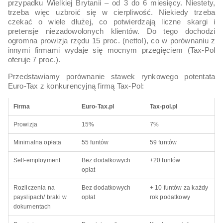
przypadku Wielkiej Brytanii – od 3 do 6 miesięcy. Niestety,
trzeba więc uzbroić się w cierpliwość. Niekiedy trzeba
czekać o wiele dłużej, co potwierdzają liczne skargi i
pretensje niezadowolonych klientów. Do tego dochodzi
ogromna prowizja rzędu 15 proc. (netto!), co w porównaniu z
innymi firmami wydaje się mocnym przegięciem (Tax-Pol
oferuje 7 proc.).
Przedstawiamy porównanie stawek rynkowego potentata
Euro-Tax z konkurencyjną firmą Tax-Pol:
Firma
Euro-Tax.pl
Tax-pol.pl
Prowizja
15%
7%
Minimalna opłata
55 funtów
59 funtów
Self-employment
Bez dodatkowych
+20 funtów
opłat
Rozliczenia na
Bez dodatkowych
+ 10 funtów za każdy
payslipach/ braki w
opłat
rok podatkowy
dokumentach