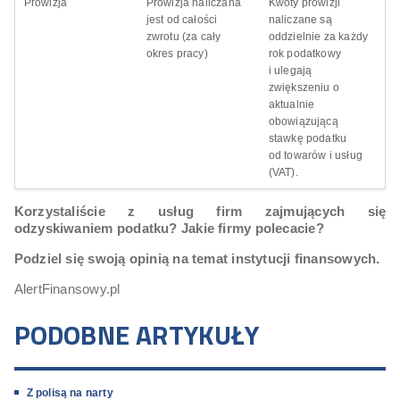
Prowizja
Prowizja naliczana
Kwoty prowizji
jest od całości
naliczane są
zwrotu (za cały
oddzielnie za każdy
okres pracy)
rok podatkowy
i ulegają
zwiększeniu o
aktualnie
obowiązującą
stawkę podatku
od towarów i usług
(VAT).
Korzystaliście z usług firm zajmujących się
odzyskiwaniem podatku? Jakie firmy polecacie?
Podziel się swoją opinią na temat instytucji finansowych.
AlertFinansowy.pl
PODOBNE ARTYKUŁY
Z polisą na narty