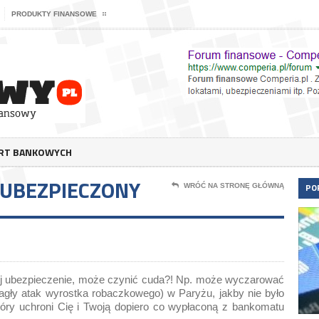
PRODUKTY FINANSOWE
ERT BANKOWYCH
UBEZPIECZONY
PO
WRÓĆ NA STRONĘ GŁÓWNĄ
jej ubezpieczenie, może czynić cuda?! Np. może wyczarować
agły atak wyrostka robaczkowego) w Paryżu, jakby nie było
tóry uchroni Cię i Twoją dopiero co wypłaconą z bankomatu