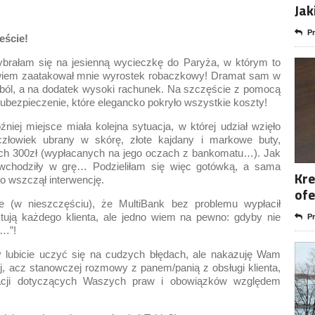
Jak
Pr
eście!
ybrałam się na jesienną wycieczkę do Paryża, w którym to
bowiem zaatakował mnie wyrostek robaczkowy! Dramat sam w
y ból, a na dodatek wysoki rachunek. Na szczęście z pomocą
j ubezpieczenie, które elegancko pokryło wszystkie koszty!
niej miejsce miała kolejna sytuacja, w której udział wzięło
łowiek ubrany w skórę, złote kajdany i markowe buty,
ich 300zł (wypłacanych na jego oczach z bankomatu…). Jak
e wchodziły w grę… Podzieliłam się więc gotówką, a sama
Kre
ko wszczął interwencję.
ofe
 (w nieszczęściu), że MultiBank bez problemu wypłacił
tują każdego klienta, ale jedno wiem na pewno: gdyby nie
Pr
i…”!
 lubicie uczyć się na cudzych błędach, ale nakazuję Wam
, acz stanowczej rozmowy z panem/panią z obsługi klienta,
acji dotyczących Waszych praw i obowiązków względem