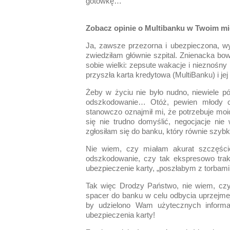
gotówkę…
Zobacz opinie o Multibanku w Twoim mi
Ja, zawsze przezorna i ubezpieczona, w
zwiedziłam głównie szpital. Znienacka 
sobie wielki: zepsute wakacje i nieznośn
przyszła karta kredytowa (MultiBanku) i je
Żeby w życiu nie było nudno, niewiele póź
odszkodowanie… Otóż, pewien młody cz
stanowczo oznajmił mi, że potrzebuje mo
się nie trudno domyślić, negocjacje ni
zgłosiłam się do banku, który równie szyb
Nie wiem, czy miałam akurat szczęście
odszkodowanie, czy tak ekspresowo trak
ubezpieczenie karty, „poszłabym z torbam
Tak więc Drodzy Państwo, nie wiem, czy
spacer do banku w celu odbycia uprzejmej
by udzielono Wam użytecznych inform
ubezpieczenia karty!