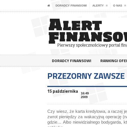
DORADCY FINANSOWI
ALERTY
O NAS
DORADCY FINANSOWI
RANKINGI OF
PRZEZORNY ZAWSZE 
15 października
16:49
2009
Czy wiesz, że karta kredytowa, a raczej 
zwrot pieniędzy za wakacyjną operację (n
gdzie… Albo niewidzialnego bodygarda, k