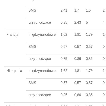
SMS
2,41
1,7
1,5
2
przychodzące
0,85
2,43
5
4
Francja
międzynarodowe
1,62
1,81
1,79
1,
SMS
0,57
0,57
0,57
0
przychodzące
0,85
0,86
0,85
0
Hiszpania
międzynarodowe
1,62
1,81
1,79
1,
SMS
0,57
0,57
0,57
0
przychodzące
0,85
0,86
0,85
0