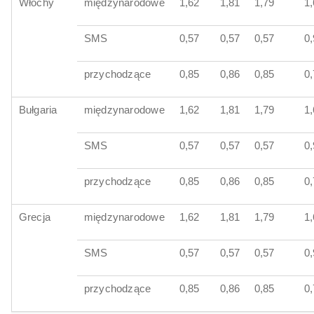
Włochy
międzynarodowe
1,62
1,81
1,79
1,
SMS
0,57
0,57
0,57
0
przychodzące
0,85
0,86
0,85
0
Bułgaria
międzynarodowe
1,62
1,81
1,79
1,
SMS
0,57
0,57
0,57
0
przychodzące
0,85
0,86
0,85
0
Grecja
międzynarodowe
1,62
1,81
1,79
1,
SMS
0,57
0,57
0,57
0
przychodzące
0,85
0,86
0,85
0