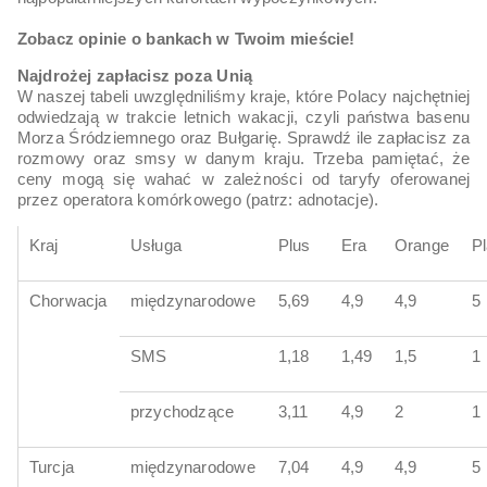
Zobacz opinie o bankach w Twoim mieście!
Najdrożej zapłacisz poza Unią
W naszej tabeli uwzględniliśmy kraje, które Polacy najchętniej
odwiedzają w trakcie letnich wakacji, czyli państwa basenu
Morza Śródziemnego oraz Bułgarię. Sprawdź ile zapłacisz za
rozmowy oraz smsy w danym kraju. Trzeba pamiętać, że
ceny mogą się wahać w zależności od taryfy oferowanej
przez operatora komórkowego (patrz: adnotacje).
Kraj
Usługa
Plus
Era
Orange
P
Chorwacja
międzynarodowe
5,69
4,9
4,9
5
SMS
1,18
1,49
1,5
1
przychodzące
3,11
4,9
2
1
Turcja
międzynarodowe
7,04
4,9
4,9
5