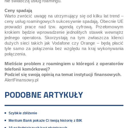
nie świadczą usług roamingu.
Ceny spadają
Warto zwrócić uwagę na utrzymujący się od kilku lat trend –
ceny usług roamingowych sukcesywnie spadają. Obecnie UE
prowadzi prace nad tzw. agendą cyfrową. Przełomowym
krokiem będzie wprowadzenie jednolitych stawek wewnątrz
jednego operatora. Skorzystają na tym zwłaszcza klienci
dużych sieci takich jak Vodafone czy Orange – będą płacić
tyle samo za połączenia bez względu na kraj wykonywania
połączenia.
Mieliście problem z roamingiem u któregoś z operatorów
telefonii komórkowej?
Podziel się swoją opinią na temat instytucji finansowych.
AlertFinansowy.pl
PODOBNE ARTYKUŁY
Szybkie zbliżenie
Meritum Bank pokaże Ci twoją historię z BIK
10 najładniejszych kart płatniczych