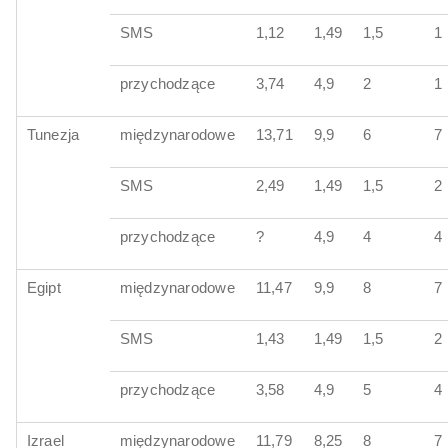
SMS
1,12
1,49
1,5
1
przychodzące
3,74
4,9
2
1
Tunezja
międzynarodowe
13,71
9,9
6
7
SMS
2,49
1,49
1,5
2
przychodzące
?
4,9
4
4
Egipt
międzynarodowe
11,47
9,9
8
7
SMS
1,43
1,49
1,5
2
przychodzące
3,58
4,9
5
4
Izrael
międzynarodowe
11,79
8,25
8
7