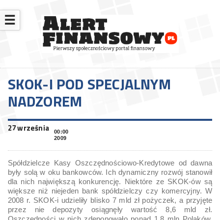
☰
SKOK-I POD SPECJALNYM
NADZOREM
27 września
00:00
2009
Spółdzielcze Kasy Oszczędnościowo-Kredytowe od dawna
były solą w oku bankowców. Ich dynamiczny rozwój stanowił
dla nich największą konkurencję. Niektóre ze SKOK-ów są
większe niż niejeden bank spółdzielczy czy komercyjny. W
2008 r. SKOK-i udzieliły blisko 7 mld zł pożyczek, a przyjęte
przez nie depozyty osiągnęły wartość 8,6 mld zł.
Oszczędności w nich zdeponowało ponad 1,8 mln Polaków.