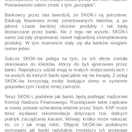
Postanowiono zatem zrobić z tym „porządek”.
Bankowcy przez lata twierdzili, że SKOK-i są potrzebne.
Edukują finansowo mniej zorientowanych klientów, a po
jakimś czasie bardziej złożone produkty i tak będą
dostarczane przez banki. Nic z tego nie wyszło. SKOK-i
same zaczęły proponować nawet najbardziej skomplikowane
produkty. W tym momencie stały się dla banków wrogiem
numer jeden.
Sukces SKOK-ów polega na tym, że ich oferta została
skierowana do klientów, którzy do byli ignorowani przez
banki. Największy udział mają w małych miejscowościach i
na wsiach do których banki specjalnie się nie kwapią. Z usług
SKOK-ów korzystają osoby budujące domy w systemie
gospodarczym i ludzie mniej zamożni.
Teraz SKOK-i, podobnie jak banki, będą podlegać nadzorowi
Komisji Nadzoru Finansowego. Rozwiązanie takie zapisano
w nowej ustawie uchwalonej właśnie przez Sejm. KNF może
teraz wydawać rekomendacje dotyczące tzw. dobrych
praktyk zarządzania kasami. Mówiąc krótko może nakazać
im, co i jak mają robić. Objęcie SKOK-ów podobnymi
wymogami jak banki radykalnie zmniejszy ich przewagę