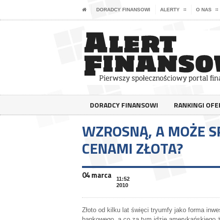
DORADCY FINANSOWI
ALERTY
O NAS
DORADCY FINANSOWI
RANKINGI OF
WZROSNĄ, A MOŻE S
CENAMI ZŁOTA?
04 marca
11:52
2010
Złoto od kilku lat święci tryumfy jako forma in
bankowego, a co za tym idzie amerykańskiego ży