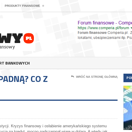
PRODUKTY FINANSOWE
ERT BANKOWYCH
PADNĄ? CO Z
PO
WRÓĆ NA STRONĘ GŁÓWNĄ
westycji. Kryzys finansowy i osłabienie amerykańskiego systemu
cia na kredyt, mocno nadszarpnął wiarę w dolara. A wtedy jak