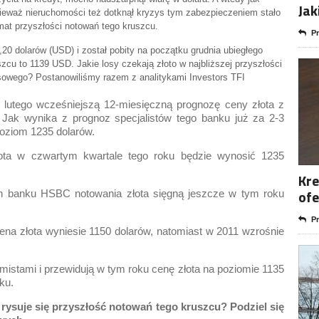
Jak
ieważ nieruchomości też dotknął kryzys tym zabezpieczeniem stało
at przyszłości notowań tego kruszcu.
Pr
,20 dolarów (USD) i został pobity na początku grudnia ubiegłego
zcu to 1139 USD. Jakie losy czekają złoto w najbliższej przyszłości
ansowego? Postanowiliśmy razem z analitykami Investors TFI
utego wcześniejszą 12-miesięczną prognozę ceny złota z
 Jak wynika z prognoz specjalistów tego banku już za 2-3
oziom 1235 dolarów.
łota w czwartym kwartale tego roku będzie wynosić 1235
Kre
ofe
h banku HSBC notowania złota sięgną jeszcze w tym roku
Pr
na złota wyniesie 1150 dolarów, natomiast w 2011 wzrośnie
istami i przewidują w tym roku cenę złota na poziomie 1135
ku.
 rysuje się przyszłość notowań tego kruszcu?
Podziel się