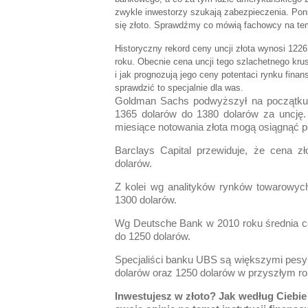
zwykle inwestorzy szukają zabezpieczenia. Pon
się złoto. Sprawdźmy co mówią fachowcy na tem
Historyczny rekord ceny uncji złota wynosi 1226
roku. Obecnie cena uncji tego szlachetnego krus
i jak prognozują jego ceny potentaci rynku fin
sprawdzić to specjalnie dla was.
Goldman Sachs podwyższył na początku l
1365 dolarów do 1380 dolarów za uncję.
miesiące notowania złota mogą osiągnąć p
Barclays Capital przewiduje, że cena z
dolarów.
Z kolei wg analityków rynków towarowyc
1300 dolarów.
Wg Deutsche Bank w 2010 roku średnia ce
do 1250 dolarów.
Specjaliści banku UBS są większymi pesym
dolarów oraz 1250 dolarów w przyszłym ro
Inwestujesz w złoto? Jak według Ciebie