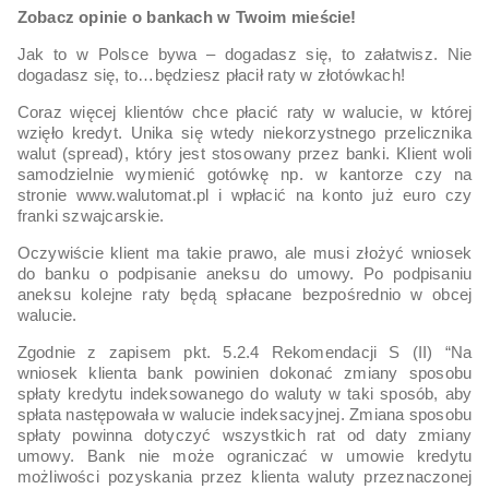
Zobacz opinie o bankach w Twoim mieście!
Jak to w Polsce bywa – dogadasz się, to załatwisz. Nie
dogadasz się, to…będziesz płacił raty w złotówkach!
Coraz więcej klientów chce płacić raty w walucie, w której
wzięło kredyt. Unika się wtedy niekorzystnego przelicznika
walut (spread), który jest stosowany przez banki. Klient woli
samodzielnie wymienić gotówkę np. w kantorze czy na
stronie www.walutomat.pl i wpłacić na konto już euro czy
franki szwajcarskie.
Oczywiście klient ma takie prawo, ale musi złożyć wniosek
do banku o podpisanie aneksu do umowy. Po podpisaniu
aneksu kolejne raty będą spłacane bezpośrednio w obcej
walucie.
Zgodnie z zapisem pkt. 5.2.4 Rekomendacji S (II) “Na
wniosek klienta bank powinien dokonać zmiany sposobu
spłaty kredytu indeksowanego do waluty w taki sposób, aby
spłata następowała w walucie indeksacyjnej. Zmiana sposobu
spłaty powinna dotyczyć wszystkich rat od daty zmiany
umowy. Bank nie może ograniczać w umowie kredytu
możliwości pozyskania przez klienta waluty przeznaczonej