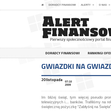
DORADCY FINANSOWI
ALERTY
O NAS
DORADCY FINANSOWI
RANKINGI OF
GWIAZDKI NA GWIAZ
20 listopada
07:10
2009
Im bliżej świąt, tym więcej pseudo prom
telewizyjnych i… banków. Trafiliśmy na r
świąteczną pożyczkę “Zabłyśnij na Święta”