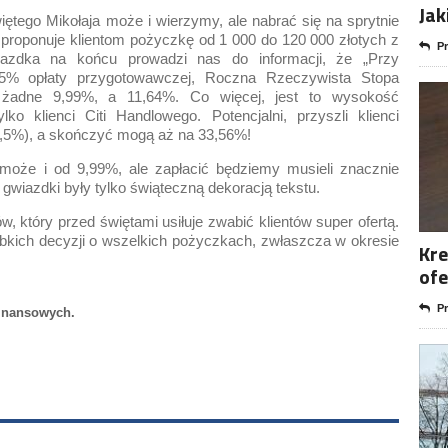
Jak
tego Mikołaja może i wierzymy, ale nabrać się na sprytnie
y proponuje klientom pożyczkę od 1 000 do 120 000 złotych z
Pr
iazdka na końcu prowadzi nas do informacji, że „Przy
,5% opłaty przygotowawczej, Roczna Rzeczywista Stopa
i żadne 9,99%, a 11,64%. Co więcej, jest to wysokość
o klienci Citi Handlowego. Potencjalni, przyszli klienci
5%), a skończyć mogą aż na 33,56%!
oże i od 9,99%, ale zapłacić będziemy musieli znacznie
gwiazdki były tylko świąteczną dekoracją tekstu.
w, który przed świętami usiłuje zwabić klientów super ofertą.
kich decyzji o wszelkich pożyczkach, zwłaszcza w okresie
Kre
ofe
Pr
 finansowych.