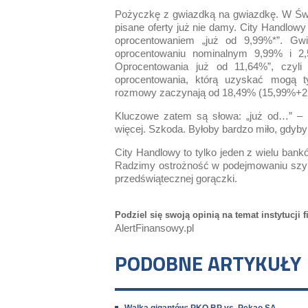
Pożyczkę z gwiazdką na gwiazdkę. W Świę
pisane oferty już nie damy. City Handlow
oprocentowaniem „już od 9,99%*”. Gw
oprocentowaniu nominalnym 9,99% i 2
Oprocentowania już od 11,64%”, czyl
oprocentowania, którą uzyskać mogą tylk
rozmowy zaczynają od 18,49% (15,99%+2,
Kluczowe zatem są słowa: „już od…” – m
więcej. Szkoda. Byłoby bardzo miło, gdyby 
City Handlowy to tylko jeden z wielu bankó
Radzimy ostrożność w podejmowaniu szyb
przedświątecznej gorączki.
Podziel się swoją opinią na temat instytucji
AlertFinansowy.pl
PODOBNE ARTYKUŁY