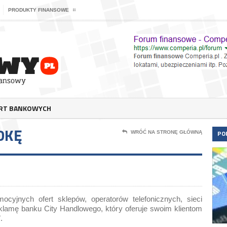
PRODUKTY FINANSOWE
ERT BANKOWYCH
DKĘ
PO
WRÓĆ NA STRONĘ GŁÓWNĄ
ocyjnych ofert sklepów, operatorów telefonicznych, sieci
eklamę banku City Handlowego, który oferuje swoim klientom
.