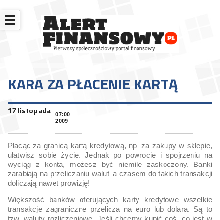
☰
KARA ZA PŁACENIE KARTĄ
17 listopada
07:00
2009
Płacąc za granicą kartą kredytową, np. za zakupy w sklepie,
ułatwisz sobie życie. Jednak po powrocie i spojrzeniu na
wyciąg z konta, możesz być niemile zaskoczony. Banki
zarabiają na przeliczaniu walut, a czasem do takich transakcji
doliczają nawet prowizję!
Większość banków oferujących karty kredytowe wszelkie
transakcje zagraniczne przelicza na euro lub dolara. Są to
tzw. waluty rozliczeniowe. Jeśli chcemy kupić coś, co jest w