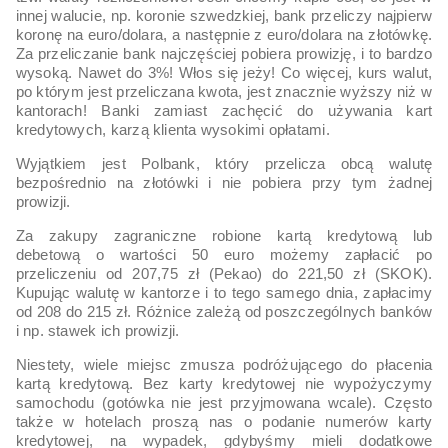
innej walucie, np. koronie szwedzkiej, bank przeliczy najpierw
koronę na euro/dolara, a następnie z euro/dolara na złotówkę.
Za przeliczanie bank najczęściej pobiera prowizję, i to bardzo
wysoką. Nawet do 3%! Włos się jeży! Co więcej, kurs walut,
po którym jest przeliczana kwota, jest znacznie wyższy niż w
kantorach! Banki zamiast zachęcić do używania kart
kredytowych, karzą klienta wysokimi opłatami.
Wyjątkiem jest Polbank, który przelicza obcą walutę
bezpośrednio na złotówki i nie pobiera przy tym żadnej
prowizji.
Za zakupy zagraniczne robione kartą kredytową lub
debetową o wartości 50 euro możemy zapłacić po
przeliczeniu od 207,75 zł (Pekao) do 221,50 zł (SKOK).
Kupując walutę w kantorze i to tego samego dnia, zapłacimy
od 208 do 215 zł. Różnice zależą od poszczególnych banków
i np. stawek ich prowizji.
Niestety, wiele miejsc zmusza podróżującego do płacenia
kartą kredytową. Bez karty kredytowej nie wypożyczymy
samochodu (gotówka nie jest przyjmowana wcale). Często
także w hotelach proszą nas o podanie numerów karty
kredytowej, na wypadek, gdybyśmy mieli dodatkowe