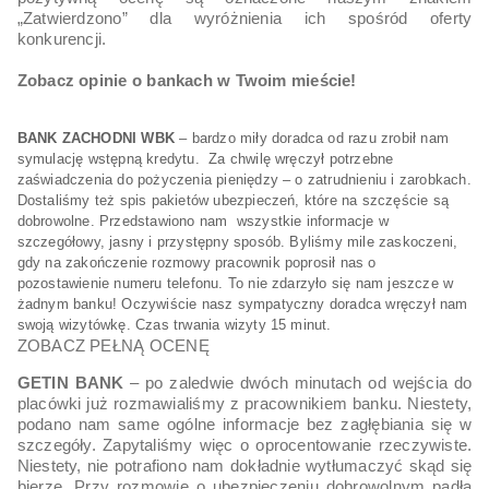
„Zatwierdzono” dla wyróżnienia ich spośród oferty
konkurencji.
Zobacz opinie o bankach w Twoim mieście!
BANK ZACHODNI WBK
– bardzo miły doradca od razu zrobił nam
symulację wstępną kredytu. Za chwilę wręczył potrzebne
zaświadczenia do pożyczenia pieniędzy – o zatrudnieniu i zarobkach.
Dostaliśmy też spis pakietów ubezpieczeń, które na szczęście są
dobrowolne. Przedstawiono nam wszystkie informacje w
szczegółowy, jasny i przystępny sposób. Byliśmy mile zaskoczeni,
gdy na zakończenie rozmowy pracownik poprosił nas o
pozostawienie numeru telefonu. To nie zdarzyło się nam jeszcze w
żadnym banku! Oczywiście nasz sympatyczny doradca wręczył nam
swoją wizytówkę. Czas trwania wizyty 15 minut.
ZOBACZ PEŁNĄ OCENĘ
GETIN BANK
– po zaledwie dwóch minutach od wejścia do
placówki już rozmawialiśmy z pracownikiem banku. Niestety,
podano nam same ogólne informacje bez zagłębiania się w
szczegóły. Zapytaliśmy więc o oprocentowanie rzeczywiste.
Niestety, nie potrafiono nam dokładnie wytłumaczyć skąd się
bierze. Przy rozmowie o ubezpieczeniu dobrowolnym padła