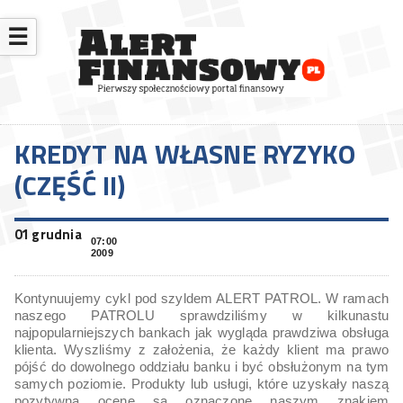
☰
KREDYT NA WŁASNE RYZYKO
(CZĘŚĆ II)
01 grudnia
07:00
2009
Kontynuujemy cykl pod szyldem ALERT PATROL. W ramach
naszego PATROLU sprawdziliśmy w kilkunastu
najpopularniejszych bankach jak wygląda prawdziwa obsługa
klienta. Wyszliśmy z założenia, że każdy klient ma prawo
pójść do dowolnego oddziału banku i być obsłużonym na tym
samych poziomie. Produkty lub usługi, które uzyskały naszą
pozytywną ocenę są oznaczone naszym znakiem