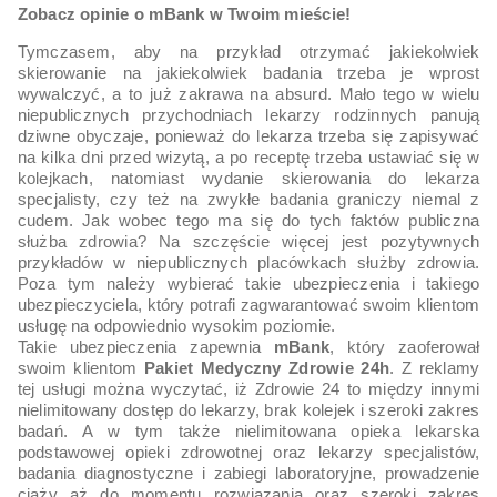
Zobacz opinie o mBank w Twoim mieście!
Tymczasem, aby na przykład otrzymać jakiekolwiek
skierowanie na jakiekolwiek badania trzeba je wprost
wywalczyć, a to już zakrawa na absurd. Mało tego w wielu
niepublicznych przychodniach lekarzy rodzinnych panują
dziwne obyczaje, ponieważ do lekarza trzeba się zapisywać
na kilka dni przed wizytą, a po receptę trzeba ustawiać się w
kolejkach, natomiast wydanie skierowania do lekarza
specjalisty, czy też na zwykłe badania graniczy niemal z
cudem. Jak wobec tego ma się do tych faktów publiczna
służba zdrowia? Na szczęście więcej jest pozytywnych
przykładów w niepublicznych placówkach służby zdrowia.
Poza tym należy wybierać takie ubezpieczenia i takiego
ubezpieczyciela, który potrafi zagwarantować swoim klientom
usługę na odpowiednio wysokim poziomie.
Takie ubezpieczenia zapewnia
mBank
, który zaoferował
swoim klientom
Pakiet Medyczny Zdrowie 24h
. Z reklamy
tej usługi można wyczytać, iż Zdrowie 24 to między innymi
nielimitowany dostęp do lekarzy, brak kolejek i szeroki zakres
badań. A w tym także nielimitowana opieka lekarska
podstawowej opieki zdrowotnej oraz lekarzy specjalistów,
badania diagnostyczne i zabiegi laboratoryjne, prowadzenie
ciąży aż do momentu rozwiązania oraz szeroki zakres