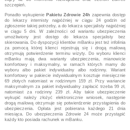
szczepień.
Ponadto wykupienie
Pakietu Zdrowie 24h
zapewnia dostęp
do lekarzy internisty najpóźniej w ciągu 24 godzin od
zgłoszenie takiej potrzeby, a do lekarza specjalisty najpóźniej
w ciągu 5 dni. W zależności od wariantu ubezpieczenia
umożliwiony jest dostęp do lekarza specjalisty bez
skierowania. Do dyspozycji klientów mBanku jest też infolinia
za pomocą której klienci rejestrują się i drogą mailową
otrzymują potwierdzenie terminu wizyty. Do wyboru klienci
mBanku mają dwa warianty ubezpieczenia, mianowicie
komfortowy i maksymalny, w ramach których mamy do
wyboru albo pakiet indywidualny albo rodzinny. Wariant
komfortowy w pakiecie indywidualnym kosztuje miesięcznie
69 złotych natomiast w rodzinnym 159 zł. Przy wariancie
maksymalnym za pakiet indywidualny zapłacić trzeba 99 zł,
natomiast za rodzinny 239 zł. Aby takie ubezpieczenie
wykupić należy złożyć elektronicznie wniosek, następnie
drogą mailową otrzymuje się potwierdzenie przystąpienia do
ubezpieczenia. Opłata jest pobierana każdego 21 dnia
miesiąca. Do ubezpieczenia Zdrowie 24 może przystąpić
każdy kto posiada rachunek w mBanku.