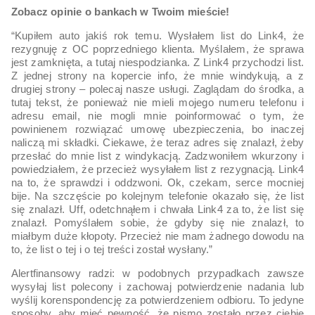
Zobacz opinie o bankach w Twoim mieście!
“Kupiłem auto jakiś rok temu. Wysłałem list do Link4, że
rezygnuję z OC poprzedniego klienta. Myślałem, że sprawa
jest zamknięta, a tutaj niespodzianka. Z Link4 przychodzi list.
Z jednej strony na kopercie info, że mnie windykują, a z
drugiej strony – polecaj nasze usługi. Zaglądam do środka, a
tutaj tekst, że ponieważ nie mieli mojego numeru telefonu i
adresu email, nie mogli mnie poinformować o tym, że
powinienem rozwiązać umowę ubezpieczenia, bo inaczej
naliczą mi składki. Ciekawe, że teraz adres się znalazł, żeby
przesłać do mnie list z windykacją. Zadzwoniłem wkurzony i
powiedziałem, że przecież wysyłałem list z rezygnacją. Link4
na to, że sprawdzi i oddzwoni. Ok, czekam, serce mocniej
bije. Na szczęście po kolejnym telefonie okazało się, że list
się znalazł. Uff, odetchnąłem i chwała Link4 za to, że list się
znalazł. Pomyślałem sobie, że gdyby się nie znalazł, to
miałbym duże kłopoty. Przecież nie mam żadnego dowodu na
to, że list o tej i o tej treści został wysłany.”
Alertfinansowy radzi: w podobnych przypadkach zawsze
wysyłaj list polecony i zachowaj potwierdzenie nadania lub
wyślij korenspondencję za potwierdzeniem odbioru. To jedyne
sposoby, aby mieć pewność, że pismo zostało przez ciebie