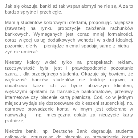
Jak się okazuje, banki aż tak wspaniałomyślne nie są. A za to
bardzo sprytne i przebiegłe.
Mamią studentów kolorowymi ofertami, proponując najlepsze
(zawsze!) na rynku propozycje założenia rachunków
bankowych. Wymaganych jest coraz mniej formalności,
coraz więcej usług dodatkowych wchodzi w skład idealnej,
pozornie, oferty – pieniądze niemal spadają same z nieba –
żyć nie umierać.
Niestety kolory widać tylko na prospektach reklam,
rzeczywistość była, jest i prawdopodobnie pozostanie
szara… dla przeciętnego studenta. Okazuje się bowiem, że
większość banków studentów nie traktuje ulgowo, a
dodatkowo karze ich za bycie uboższym klientem,
większymi opłatami za transakcje bankomatowe, przelewy
internetowe czy płacenie kartą płatniczą. Coś, co w jednym
miejscu wydaje się dostosowane do kieszeni studenckiej, np.
darmowe prowadzenie konta, w innym jest odbierane w
nadwyżką – np. miesięczna opłata za nieużycie karty
płatniczej.
Niektóre banki, np. Deutsche Bank degradują studenta
całkowicie, zmuszając do płacenia za prowadzenie konta